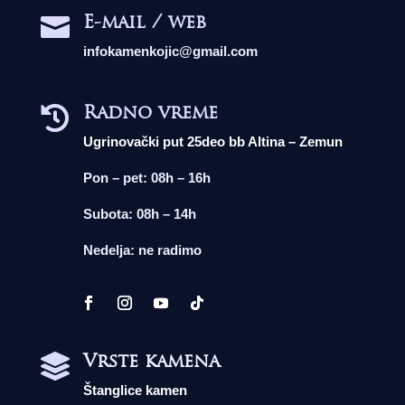
E-mail / web

infokamenkojic@gmail.com
Radno vreme

Ugrinovački put 25deo bb Altina – Zemun
Pon – pet: 08h – 16h
Subota: 08h – 14h
Nedelja: ne radimo
Vrste kamena

Štanglice kamen