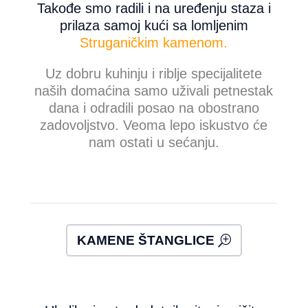
Takođe smo radili i na uređenju staza i
prilaza samoj kući sa lomljenim
Struganičkim kamenom.
Uz dobru kuhinju i riblje specijalitete
naših domaćina samo uživali petnestak
dana i odradili posao na obostrano
zadovoljstvo. Veoma lepo iskustvo će
nam ostati u sećanju.
KAMENE ŠTANGLICE