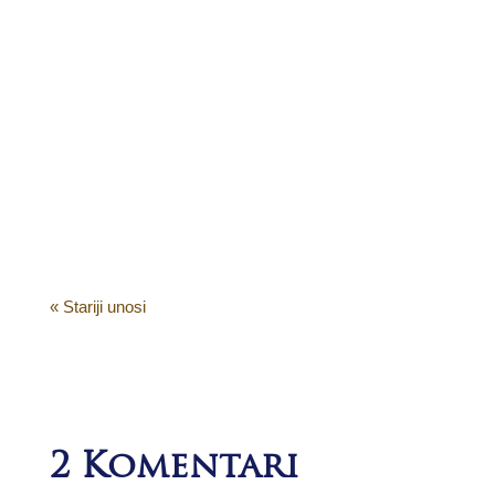
Koji travertin odabrati i kolika je cena?
To su večite nedoumice naših kupaca.
Pa da odgonetnemo. Travertin je jako
zanimljiv prirodni kamen koji privlači
pažnju svih pogleda, večno moderan i
izuzetno izdržljiv prirodni materijal tj.
kamen. U našoj zemlji postoje...
« Stariji unosi
2 Komentari