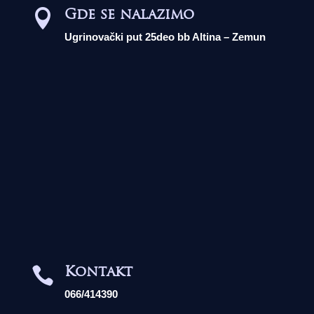
Gde se nalazimo

Ugrinovački put 25deo bb Altina – Zemun
Kontakt

066/414390