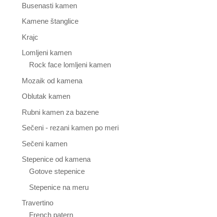
Busenasti kamen
Kamene štanglice
Krajc
Lomljeni kamen
Rock face lomljeni kamen
Mozaik od kamena
Oblutak kamen
Rubni kamen za bazene
Sečeni - rezani kamen po meri
Sečeni kamen
Stepenice od kamena
Gotove stepenice
Stepenice na meru
Travertino
French patern