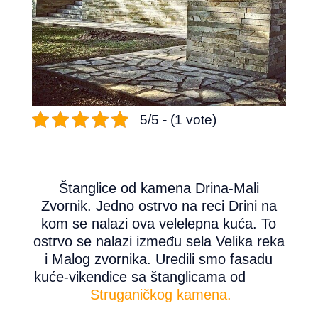
5/5 - (1 vote)
Štanglice od kamena Drina-Mali
Zvornik. Jedno ostrvo na reci Drini na
kom se nalazi ova velelepna kuća. To
ostrvo se nalazi između sela Velika reka
i Malog zvornika. Uredili smo fasadu
kuće-vikendice sa štanglicama od
Struganičkog kamena.