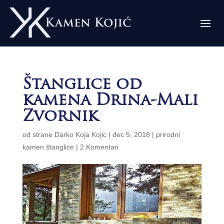
Štanglice od
kamena Drina-Mali
Zvornik
od strane
Darko Koja Kojic
|
dec 5, 2018
|
prirodni
kamen štanglice
|
2 Komentari