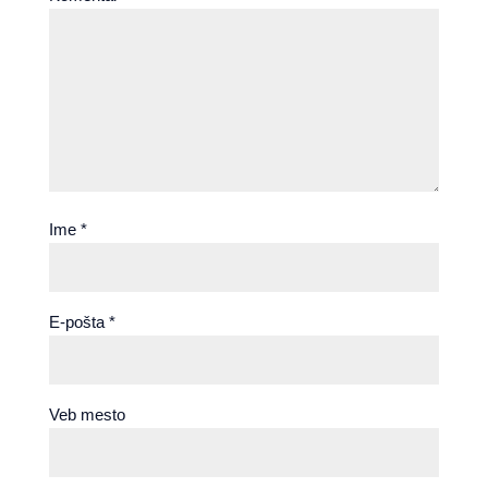
Ime
*
E-pošta
*
Veb mesto