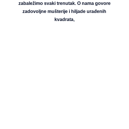
zabaležimo svaki trenutak. O nama govore
zadovoljne mušterije i hiljade urađenih
kvadrata,