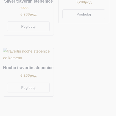
Silver travertin stepenice
6,200
рсд
Ocenjeno sa
6,700
рсд
Pogledaj
5.00
od 5
Pogledaj
Noche travertin stepenice
6,200
рсд
Pogledaj