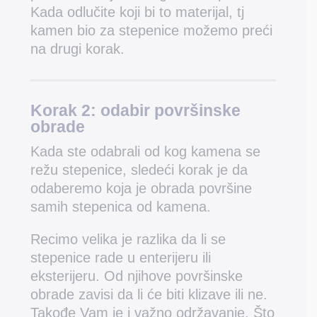
Kada odlučite koji bi to materijal, tj
kamen bio za stepenice možemo preći
na drugi korak.
Korak 2:
odabir površinske
obrade
Kada ste odabrali od kog kamena se
režu stepenice, sledeći korak je da
odaberemo koja je obrada površine
samih stepenica od kamena.
Recimo velika je razlika da li se
stepenice rade u enterijeru ili
eksterijeru. Od njihove površinske
obrade zavisi da li će biti klizave ili ne.
Takođe Vam je i važno održavanje. Što