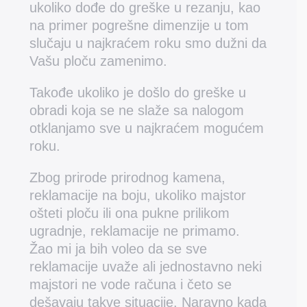
ukoliko dođe do greške u rezanju, kao
na primer pogrešne dimenzije u tom
slučaju u najkraćem roku smo dužni da
Vašu ploču zamenimo.
Takođe ukoliko je došlo do greške u
obradi koja se ne slaže sa nalogom
otklanjamo sve u najkraćem mogućem
roku.
Zbog prirode prirodnog kamena,
reklamacije na boju, ukoliko majstor
ošteti ploču ili ona pukne prilikom
ugradnje, reklamacije ne primamo.
Žao mi ja bih voleo da se sve
reklamacije uvaže ali jednostavno neki
majstori ne vode računa i četo se
dešavaju takve situacije. Naravno kada