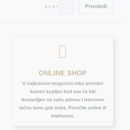
Prosledi
=
5 + 3

ONLINE SHOP
U najkraćem mogućem roku prirodni
kamen kupljen kod nas će biti
dostavljjen na vašu adresu i istovaren
tačno tamo gde treba. Poručite online ili
telefonom.