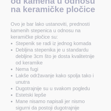
od kamena u odnosu
na keramičke pločice
Ovo je bar lako ustanoviti, prednosti
kamenih stepenica u odnosu na
keramičke pločice su:
Stepenik se radi iz jednog komada
Debljina stepenika je u standardu
debljine 3cm što je dosta kvalitetnije
od keramike
Nema fugi
Lakše održavanje kako spolja tako i
unutra
Dugotrajnije su u svakom pogledu
Estetski lepše
Mane nisamo napisali jer nismo
sigurni da postoji dugotrajnije