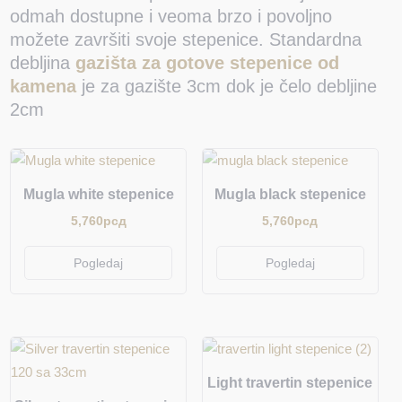
odmah dostupne i veoma brzo i povoljno
možete završiti svoje stepenice. Standardna
debljina
gazišta za gotove stepenice od
kamena
je za gazište 3cm dok je čelo debljine
2cm
Mugla white stepenice
Mugla black stepenice
5,760
рсд
5,760
рсд
Pogledaj
Pogledaj
Light travertin stepenice