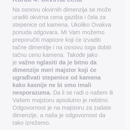
Na osnovu okvirnih dimenzija se može
uraditi okvirna cena gazišta i čela za
stepenice od kamena. Ukoliko Ovakva
ponuda odgovara. Mi Vam možemo
preporučiti majstore koji će izvaditi
tačne dimentije i na osnovu toga dobiti
tačnu cenu kamena. Takođe jako
je
važno nglasiti da je bitno da
dimenzije meri majstor koji će
ugrađivati stepenice od kamena
kako kasnije ne bi smo imali
nesporazuma.
Da li se radi o našem ili
Vašem majstoru apsolutno je nebitno.
Odgovornost je na majstoru za zadate
dimenzije, a naša je odgovornost da
tako izrežemo.