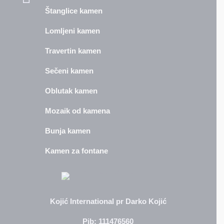
Štanglice kamen
Lomljeni kamen
Travertin kamen
Sečeni kamen
Oblutak kamen
Mozaik od kamena
Bunja kamen
Kamen za fontane
Kojić International pr Darko Kojić
Pib: 111476560