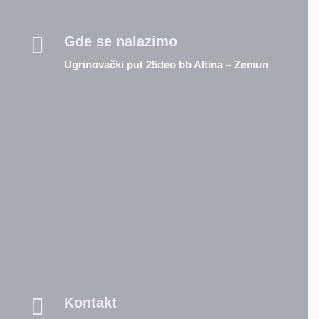

Gde se nalazimo
Ugrinovački put 25deo bb Altina – Zemun

Kontakt