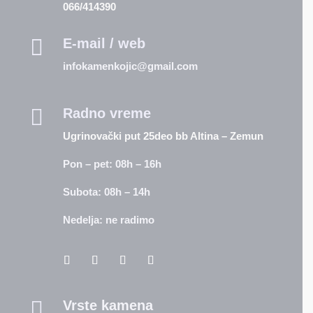
066/414390

E-mail / web
infokamenkojic@gmail.com

Radno vreme
Ugrinovački put 25deo bb Altina – Zemun
Pon – pet: 08h – 16h
Subota: 08h – 14h
Nedelja: ne radimo

Vrste kamena