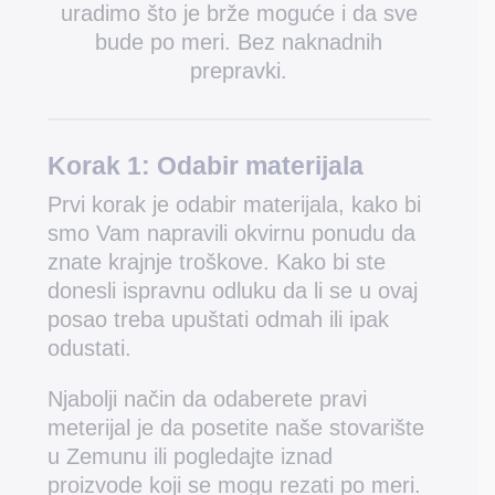
uradimo što je brže moguće i da sve
bude po meri. Bez naknadnih
prepravki.
Korak 1:
Odabir materijala
Prvi korak je odabir materijala, kako bi
smo Vam napravili okvirnu ponudu da
znate krajnje troškove. Kako bi ste
donesli ispravnu odluku da li se u ovaj
posao treba upuštati odmah ili ipak
odustati.
Njabolji način da odaberete pravi
meterijal je da posetite naše stovarište
u Zemunu ili pogledajte iznad
proizvode koji se mogu rezati po meri.