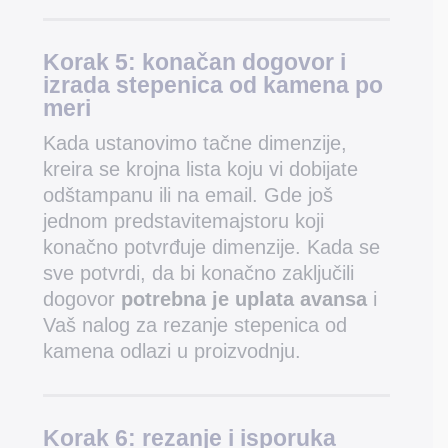
Korak 5:
konačan dogovor i
izrada stepenica od kamena po
meri
Kada ustanovimo tačne dimenzije,
kreira se krojna lista koju vi dobijate
odštampanu ili na email. Gde još
jednom predstavitemajstoru koji
konačno potvrđuje dimenzije. Kada se
sve potvrdi, da bi konačno zaključili
dogovor
potrebna je uplata avansa
i
Vaš nalog za rezanje stepenica od
kamena odlazi u proizvodnju.
Korak 6:
rezanje i isporuka