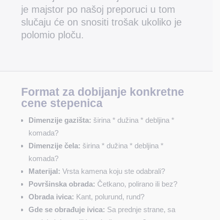
je majstor po našoj preporuci u tom
slučaju će on snositi trošak ukoliko je
polomio ploču.
Format za dobijanje konkretne
cene stepenica
Dimenzije gazišta:
širina * dužina * debljina *
komada?
Dimenzije čela:
širina * dužina * debljina *
komada?
Materijal:
Vrsta kamena koju ste odabrali?
Površinska obrada:
Četkano, polirano ili bez?
Obrada ivica:
Kant, polurund, rund?
Gde se obrađuje ivica:
Sa prednje strane, sa