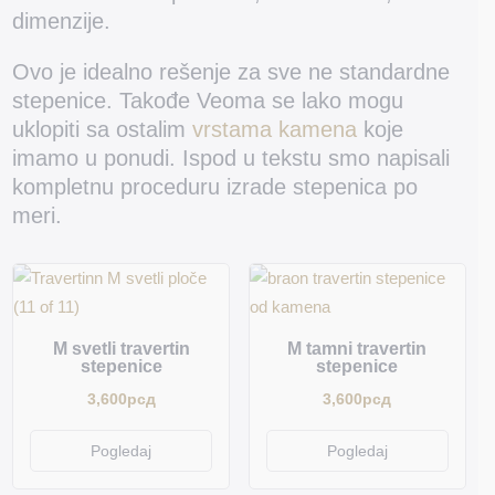
dimenzije.
Ovo je idealno rešenje za sve ne standardne
stepenice. Takođe Veoma se lako mogu
uklopiti sa ostalim
vrstama kamena
koje
imamo u ponudi. Ispod u tekstu smo napisali
kompletnu proceduru izrade stepenica po
meri.
M svetli travertin
M tamni travertin
stepenice
stepenice
3,600
рсд
3,600
рсд
Pogledaj
Pogledaj