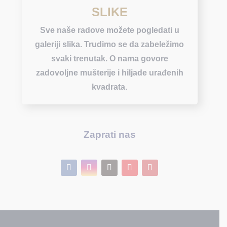
SLIKE
Sve naše radove možete pogledati u
galeriji slika. Trudimo se da zabeležimo
svaki trenutak. O nama govore
zadovoljne mušterije i hiljade urađenih
kvadrata.
Zaprati nas