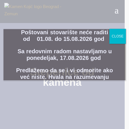
Poštovani stovarište neće raditi
CLOSE
od
01
.08. do 15.08.2026 god
Sa redovnim radom nastavljamo u
ponedeljak,
17.08.2026 god
Stepenice od
Predlažemo da se i vi odmorite ako
već niste. Hvala na razumevanju
kamena