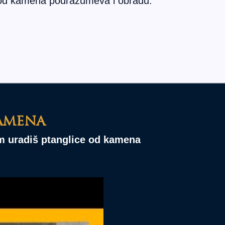
ca od kamena podrazumeva i obradu:
amena
am uradiš ptanglice od kamena