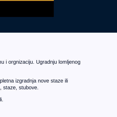
u i orgnizaciju. Ugradnju lomljenog
letna izgradnja nove staze ili
e, staze, stubove.
i.