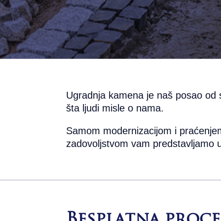
Ugradnja kamena je naš posao od 
šta ljudi misle o nama.
Samom modernizacijom i praćenjem 
zadovoljstvom vam predstavljamo um
Besplatna proc