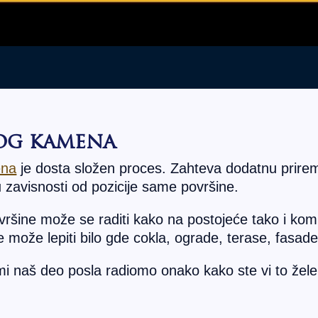
og kamena
ena
je dosta složen proces. Zahteva dodatnu prirem
 zavisnosti od pozicije same površine.
ršine može se raditi kako na postojeće tako i komp
e može lepiti bilo gde cokla, ograde, terase, fasad
mi naš deo posla radiomo onako kako ste vi to želel