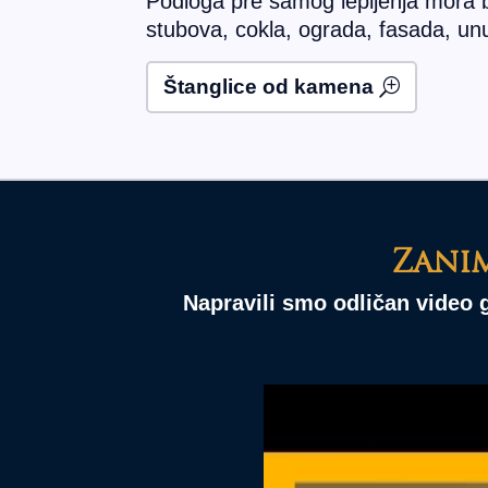
Podloga pre samog lepljenja mora b
stubova, cokla, ograda, fasada, unu
Štanglice od kamena
Zani
Napravili smo odličan video 