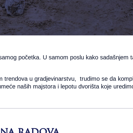
samog početka. U samom poslu kako sadašnjem t
trendova u gradjevinarstvu, trudimo se da kompl
eće naših majstora i lepotu dvorišta koje uredim
ena radova