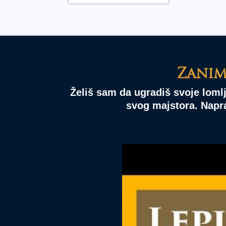
Zanim
Želiš sam da ugradiš svoje lomlj
svog majstora. Napra