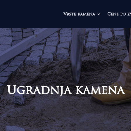
Vrste kamena
Cene po k
Ugradnja kamena