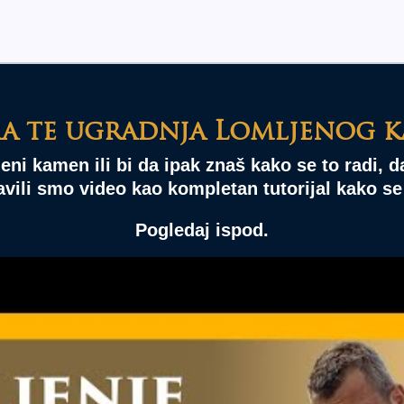
a te ugradnja Lomljenog 
eni kamen ili bi da ipak znaš kako se to radi,
vili smo video kao kompletan tutorijal kako se
Pogledaj ispod.