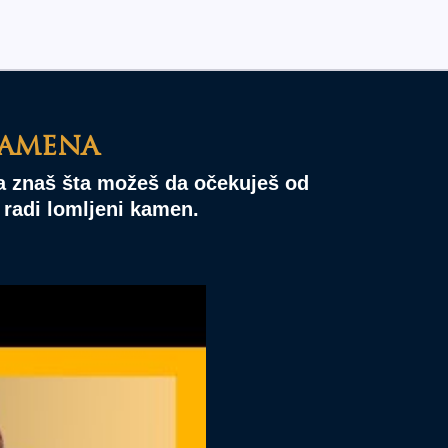
kamena
 da znaš šta možeš da očekuješ od
 radi lomljeni kamen.