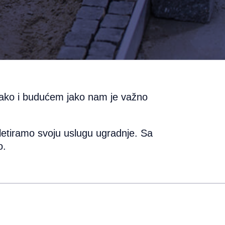
ako i budućem jako nam je važno
etiramo svoju uslugu ugradnje. Sa
o.