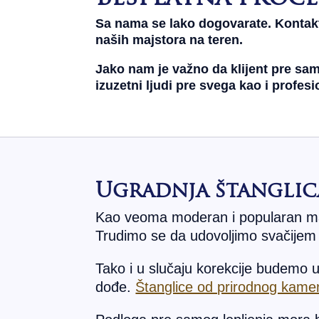
Sa nama se lako dogovarate.
Kontakt
naših majstora na teren.
Jako nam je važno da klijent pre sa
izuzetni ljudi pre svega kao i profes
Ugradnja štanglic
Kao veoma moderan i popularan ma
Trudimo se da udovoljimo svačijem 
Tako i u slučaju korekcije budemo u
dođe.
Štanglice od prirodnog kame