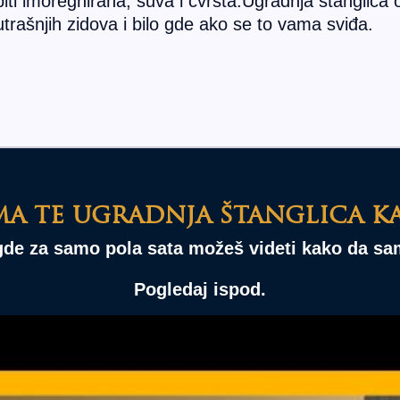
iti imoregnirana, suva i čvrsta.Ugradnja štangli
trašnjih zidova i bilo gde ako se to vama sviđa.
ma te ugradnja štanglica k
gde za samo pola sata možeš videti kako da s
Pogledaj ispod.