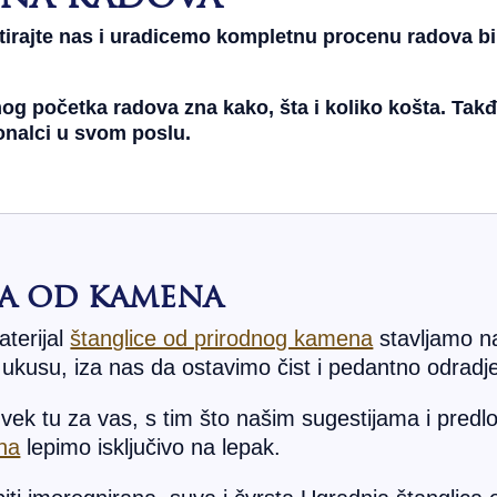
irajte nas i uradicemo kompletnu procenu radova bil
mog početka radova zna kako, šta i koliko košta. Tak
ionalci u svom poslu.
a od kamena
terijal
štanglice od prirodnog kamena
stavljamo n
ukusu, iza nas da ostavimo čist i pedantno odradj
vek tu za vas, s tim što našim sugestijama i predl
na
lepimo isključivo na lepak.