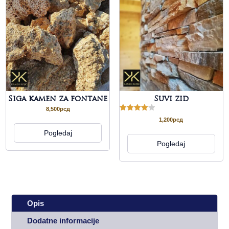
Siga kamen za fontane
Suvi zid
8,500
рсд
Ocenjeno
1,200
рсд
sa
4.00
Pogledaj
od 5
Pogledaj
Opis
Dodatne informacije