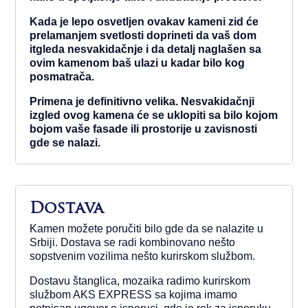
Kada je lepo osvetljen ovakav kameni zid će
prelamanjem svetlosti doprineti da vaš dom
itgleda nesvakidačnje i da detalj naglašen sa
ovim kamenom baš ulazi u kadar bilo kog
posmatrača.
Primena je definitivno velika. Nesvakidačnji
izgled ovog kamena će se uklopiti sa bilo kojom
bojom vaše fasade ili prostorije u zavisnosti
gde se nalazi.
Dostava
Kamen možete poručiti bilo gde da se nalazite u
Srbiji. Dostava se radi kombinovano nešto
sopstvenim vozilima nešto kurirskom službom.
Dostavu štanglica, mozaika radimo kurirskom
službom AKS EXPRESS sa kojima imamo