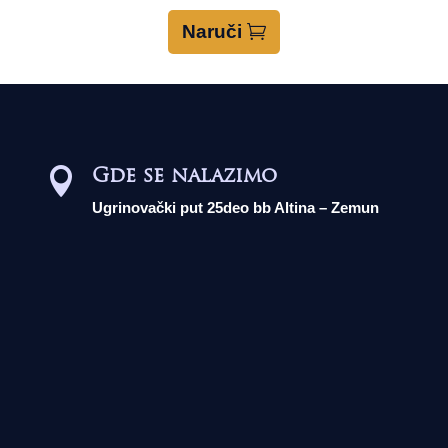
Naruči
Gde se nalazimo

Ugrinovački put 25deo bb Altina – Zemun