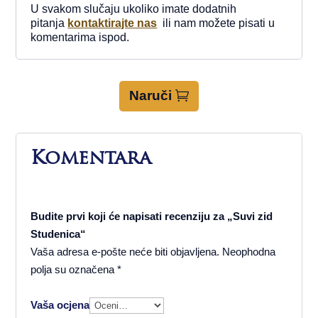
U svakom slučaju ukoliko imate dodatnih
pitanja
kontaktirajte nas
ili nam možete pisati u
komentarima ispod.
Naruči
Komentara
Budite prvi koji će napisati recenziju za „Suvi zid
Studenica“
Vaša adresa e-pošte neće biti objavljena.
Neophodna
polja su označena
*
Vaša ocjena