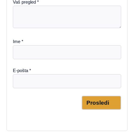
Vaš pregled
*
Ime
*
E-pošta
*
Prosledi