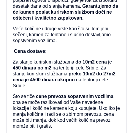
potpisan ugovor o isporuci, gde je rok za isporuku
desetak dana od slanja kamena.
Garantujemo da
će kamen poslat kurirskom službom doći ne
oštećen i kvalitetno zapakovan.
Veće količine i druge vrste kao što su lomljeni,
sečeni, kamen za fontane i slučno dostavljamo
sopstvenim vozilima.
Cena dostave;
Za slanje kurirskim službama
do 10m2 cena je
450 dinara po m2
na teritoriji cele Srbije. Za
slanje kurirskim službama
preko 10m2 do 27m2
cena je 4500
dinara ukupno
na teritoriji cele
Srbije.
Što se tiče
cene prevoza sopstvenim vozilima
ona
se može razlikovati od Vaše navedene
lokacije i količine kamena koju kupujete. Ukoliko je
manja količina i radi se o zbirnom prevozu, cena
može biti manja, dok kod većih količina prevoz
momže biti i gratis.