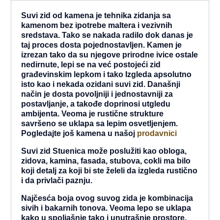
Suvi zid od kamena je tehnika zidanja sa
kamenom bez ipotrebe maltera i vezivnih
sredstava. Tako se nakada radilo dok danas je
taj proces dosta pojednostavljen. Kamen je
izrezan tako da su njegove prirodne ivice ostale
nedirnute, lepi se na već postojeći zid
građevinskim lepkom i tako Izgleda apsolutno
isto kao i nekada ozidani suvi zid. Današnji
način je dosta povoljniji i jednostavniji za
postavljanje, a takođe doprinosi utgledu
ambijenta. Veoma je rustične strukture
savršeno se uklapa sa lepim osvetljenjem.
Pogledajte još kamena u našoj
prodavnici
Suvi zid Stuenica može poslužiti kao obloga,
zidova, kamina, fasada, stubova, cokli ma bilo
koji detalj za koji bi ste želeli da izgleda rustično
i da privlači paznju.
Najčesća boja ovog suvog zida je kombinacija
sivih i bakarnih tonova. Veoma lepo se uklapa
kako u spoljašnje tako i unutrašnje prostore.