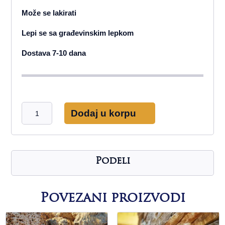
Može se lakirati
Lepi se sa građevinskim lepkom
Dostava 7-10 dana
Suvi
Dodaj u korpu
zid
Studenica
količina
Podeli
Povezani proizvodi