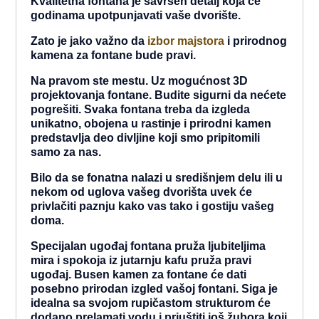
Kvalitetna fontana je savršen detalj koja će
godinama upotpunjavati vaše dvorište.
Zato je jako važno da
izbor majstora
i prirodnog
kamena za fontane bude pravi.
Na pravom ste mestu. Uz mogućnost 3D
projektovanja fontane. Budite sigurni da nećete
pogrešiti. Svaka fontana treba da izgleda
unikatno, obojena u rastinje i prirodni kamen
predstavlja deo divljine koji smo pripitomili
samo za nas.
Bilo da se fonatna nalazi u središnjem delu ili u
nekom od uglova vašeg dvorišta uvek će
privlačiti paznju kako vas tako i gostiju vašeg
doma.
Specijalan ugođaj fontana pruža ljubiteljima
mira i spokoja iz jutarnju kafu pruža pravi
ugođaj. Busen kamen za fontane će dati
posebno prirodan izgled vašoj fontani. Siga je
idealna sa svojom rupičastom strukturom će
dodano prelamati vodu i priuštiti još žubora koji