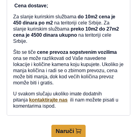
Cena dostave;
Za slanje kurirskim službama
do 10m2 cena je
450 dinara po m2
na teritoriji cele Srbije. Za
slanje kurirskim službama
preko 10m2 do 27m2
cena je 4500
dinara ukupno
na teritoriji cele
Srbije.
Što se tiče
cene prevoza sopstvenim vozilima
ona
se može razlikovati od Vaše navedene
lokacije i količine kamena koju kupujete. Ukoliko je
manja količina i radi se o zbirnom prevozu, cena
može biti manja, dok kod većih količina prevoz
momže biti i gratis.
U svakom slučaju ukoliko imate dodatnih
pitanja
kontaktirajte nas
ili nam možete pisati u
komentarima ispod.
Naruči