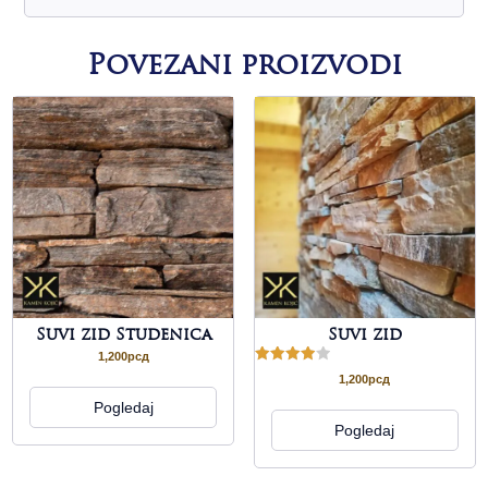
Povezani proizvodi
Suvi zid Studenica
Suvi zid
1,200
рсд
Ocenjeno
1,200
рсд
sa
4.00
Pogledaj
od 5
Pogledaj