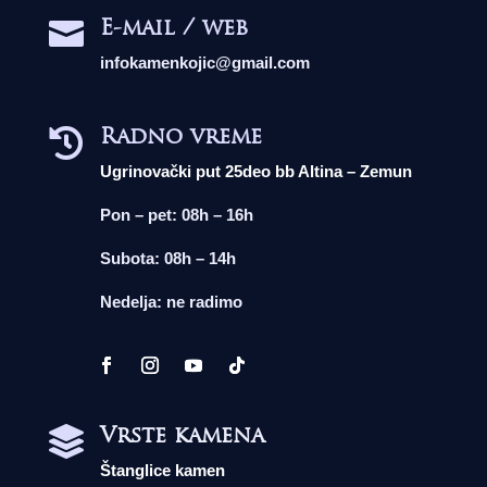
E-mail / web

infokamenkojic@gmail.com
Radno vreme

Ugrinovački put 25deo bb Altina – Zemun
Pon – pet: 08h – 16h
Subota: 08h – 14h
Nedelja: ne radimo
Vrste kamena

Štanglice kamen