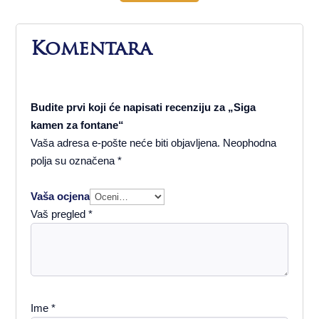
Komentara
Budite prvi koji će napisati recenziju za „Siga
kamen za fontane“
Vaša adresa e-pošte neće biti objavljena.
Neophodna
polja su označena
*
Vaša ocjena
Vaš pregled
*
Ime
*