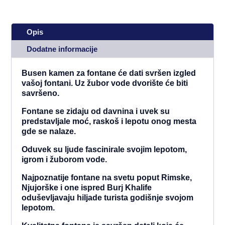
Opis
Dodatne informacije
Busen kamen za fontane će dati svršen izgled
vašoj fontani. Uz žubor vode dvorište će biti
savršeno.
Fontane se zidaju od davnina i uvek su
predstavljale moć, raskoš i lepotu onog mesta
gde se nalaze.
Oduvek su ljude fascinirale svojim lepotom,
igrom i žuborom vode.
Najpoznatije fontane na svetu poput Rimske,
Njujorške i one ispred Burj Khalife
oduševljavaju hiljade turista godišnje svojom
lepotom.