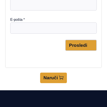
E-pošta
*
Prosledi
Naruči