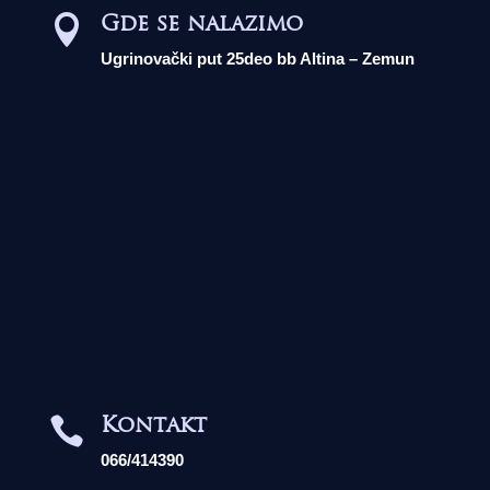
Gde se nalazimo

Ugrinovački put 25deo bb Altina – Zemun
Kontakt

066/414390