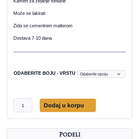
Kamen za zidanje fontane
Može se lakirati
Zida se cementnim malterom
Dostava 7-10 dana
ODABERITE BOJU - VRSTU
Siga
Dodaj u korpu
kamen
za
fontane
količina
Podeli