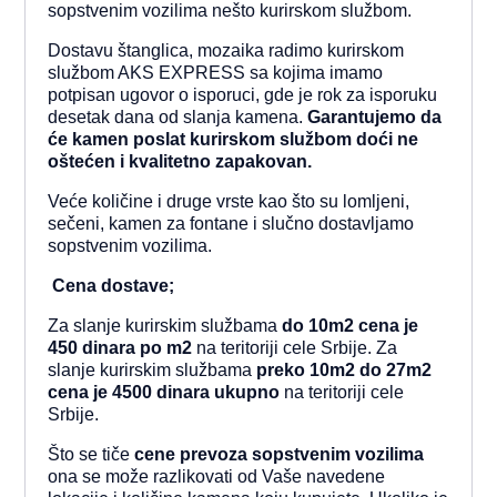
sopstvenim vozilima nešto kurirskom službom.
Dostavu štanglica, mozaika radimo kurirskom
službom AKS EXPRESS sa kojima imamo
potpisan ugovor o isporuci, gde je rok za isporuku
desetak dana od slanja kamena.
Garantujemo da
će kamen poslat kurirskom službom doći ne
oštećen i kvalitetno zapakovan.
Veće količine i druge vrste kao što su lomljeni,
sečeni, kamen za fontane i slučno dostavljamo
sopstvenim vozilima.
Cena dostave;
Za slanje kurirskim službama
do 10m2 cena je
450 dinara po m2
na teritoriji cele Srbije. Za
slanje kurirskim službama
preko 10m2 do 27m2
cena je 4500
dinara ukupno
na teritoriji cele
Srbije.
Što se tiče
cene prevoza sopstvenim vozilima
ona
se može razlikovati od Vaše navedene