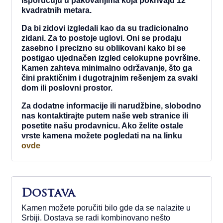
isporučuju u pakovanjima koja pokrivaju 12
kvadratnih metara.
Da bi zidovi izgledali kao da su tradicionalno
zidani. Za to postoje uglovi. Oni se prodaju
zasebno i precizno su oblikovani kako bi se
postigao ujednačen izgled celokupne površine.
Kamen zahteva minimalno održavanje, što ga
čini praktičnim i dugotrajnim rešenjem za svaki
dom ili poslovni prostor.
Za dodatne informacije ili narudžbine, slobodno
nas kontaktirajte putem naše web stranice ili
posetite našu prodavnicu. Ako želite ostale
vrste kamena možete pogledati na na linku
ovde
Dostava
Kamen možete poručiti bilo gde da se nalazite u
Srbiji. Dostava se radi kombinovano nešto