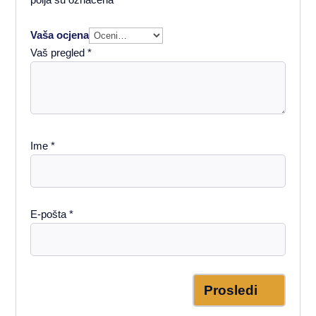
Vaša ocjena
Vaš pregled
*
Ime
*
E-pošta
*
Prosledi