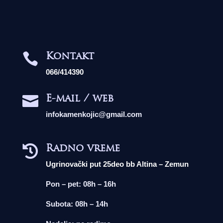
Kontakt

066/414390
E-mail / web

infokamenkojic@gmail.com
Radno vreme

Ugrinovački put 25deo bb Altina – Zemun
Pon – pet: 08h – 16h
Subota: 08h – 14h