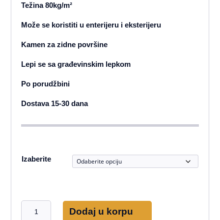
Težina 80kg/m²
Može se koristiti u enterijeru i eksterijeru
Kamen za zidne površine
Lepi se sa građevinskim lepkom
Po porudžbini
Dostava 15-30 dana
Izaberite
Toros
Dodaj u korpu
Rock