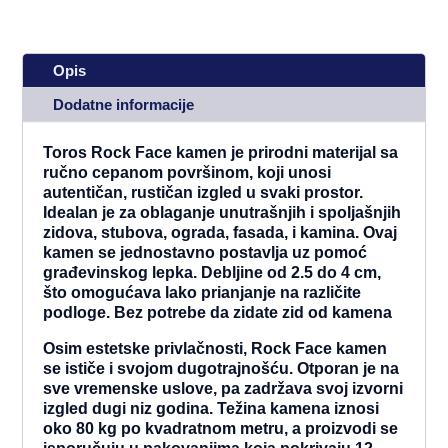
Opis
Dodatne informacije
Toros Rock Face kamen je prirodni materijal sa
ručno cepanom površinom, koji unosi
autentičan, rustičan izgled u svaki prostor.
Idealan je za oblaganje unutrašnjih i spoljašnjih
zidova, stubova, ograda, fasada, i kamina. Ovaj
kamen se jednostavno postavlja uz pomoć
građevinskog lepka. Debljine od 2.5 do 4 cm,
što omogućava lako prianjanje na različite
podloge. Bez potrebe da zidate zid od kamena
Osim estetske privlačnosti, Rock Face kamen
se ističe i svojom dugotrajnošću. Otporan je na
sve vremenske uslove, pa zadržava svoj izvorni
izgled dugi niz godina. Težina kamena iznosi
oko 80 kg po kvadratnom metru, a proizvodi se