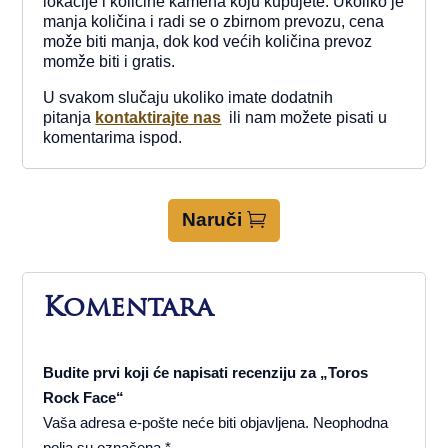
lokacije i količine kamena koju kupujete. Ukoliko je
manja količina i radi se o zbirnom prevozu, cena
može biti manja, dok kod većih količina prevoz
momže biti i gratis.
U svakom slučaju ukoliko imate dodatnih
pitanja
kontaktirajte nas
ili nam možete pisati u
komentarima ispod.
Naruči
Komentara
Budite prvi koji će napisati recenziju za „Toros
Rock Face“
Vaša adresa e-pošte neće biti objavljena.
Neophodna
polja su označena
*