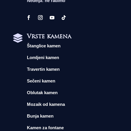
Nedelja: ne radimo
Vrste kamena

Štanglice kamen
Lomljeni kamen
Travertin kamen
Sečeni kamen
Oblutak kamen
Mozaik od kamena
Bunja kamen
Kamen za fontane