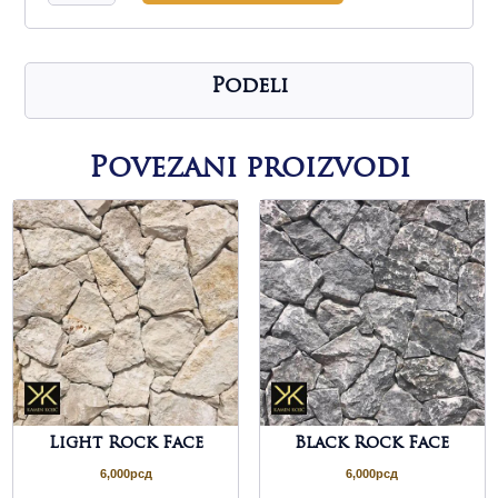
Face
količina
Podeli
Povezani proizvodi
Light Rock Face
Black Rock Face
6,000
рсд
6,000
рсд