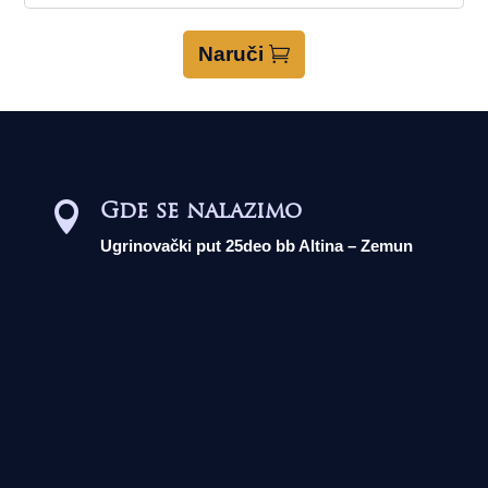
Naruči
Gde se nalazimo

Ugrinovački put 25deo bb Altina – Zemun