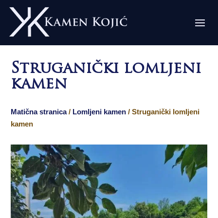
Struganički lomljeni
kamen
Matična stranica
/
Lomljeni kamen
/ Struganički lomljeni
kamen