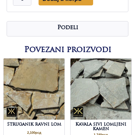
lomljeni
kamen
količina
Podeli
Povezani proizvodi
Struganik ravni lom
Kavala sivi lomljeni
kamen
2,100
рсд
1,740
рсд