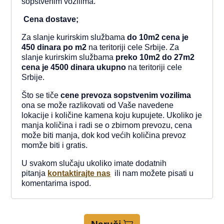
sopstvenim vozilima.
Cena dostave;
Za slanje kurirskim službama
do 10m2 cena je
450 dinara po m2
na teritoriji cele Srbije. Za
slanje kurirskim službama
preko 10m2 do 27m2
cena je 4500
dinara ukupno
na teritoriji cele
Srbije.
Što se tiče
cene prevoza sopstvenim vozilima
ona
se može razlikovati od Vaše navedene
lokacije i količine kamena koju kupujete. Ukoliko je
manja količina i radi se o zbirnom prevozu, cena
može biti manja, dok kod većih količina prevoz
momže biti i gratis.
U svakom slučaju ukoliko imate dodatnih
pitanja
kontaktirajte nas
ili nam možete pisati u
komentarima ispod.