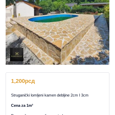
1,200
рсд
Struganički lomljeni kamen debljine 2cm I 3cm
Cena za 1m²