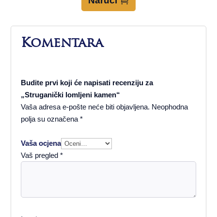
Naruči
Komentara
Budite prvi koji će napisati recenziju za
„Struganički lomljeni kamen“
Vaša adresa e-pošte neće biti objavljena.
Neophodna
polja su označena
*
Vaša ocjena
Vaš pregled
*