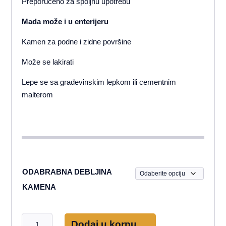
Preporučeno za spoljnu upotrebu
Mada može i u enterijeru
Kamen za podne i zidne površine
Može se lakirati
Lepe se sa građevinskim lepkom ili cementnim
malterom
ODABRABNA DEBLJINA
KAMENA
Struganički
Dodaj u korpu