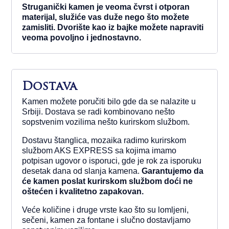
Struganički kamen je veoma čvrst i otporan
materijal, služiće vas duže nego što možete
zamisliti. Dvorište kao iz bajke možete napraviti
veoma povoljno i jednostavno.
Dostava
Kamen možete poručiti bilo gde da se nalazite u
Srbiji. Dostava se radi kombinovano nešto
sopstvenim vozilima nešto kurirskom službom.
Dostavu štanglica, mozaika radimo kurirskom
službom AKS EXPRESS sa kojima imamo
potpisan ugovor o isporuci, gde je rok za isporuku
desetak dana od slanja kamena.
Garantujemo da
će kamen poslat kurirskom službom doći ne
oštećen i kvalitetno zapakovan.
Veće količine i druge vrste kao što su lomljeni,
sečeni, kamen za fontane i slučno dostavljamo