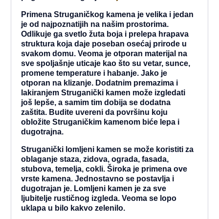
Primena Struganičkog kamena je velika i jedan
je od najpoznatijih na našim prostorima.
Odlikuje ga svetlo žuta boja i prelepa hrapava
struktura koja daje poseban osećaj prirode u
svakom domu. Veoma je otporan materijal na
sve spoljašnje uticaje kao što su vetar, sunce,
promene temperature i habanje. Jako je
otporan na klizanje. Dodatnim premazima i
lakiranjem Struganički kamen može izgledati
još lepše, a samim tim dobija se dodatna
zaštita. Budite uvereni da površinu koju
obložite Struganičkim kamenom biće lepa i
dugotrajna.
Struganički lomljeni kamen se može koristiti za
oblaganje staza, zidova, ograda, fasada,
stubova, temelja, cokli. Široka je primena ove
vrste kamena. Jednostavno se postavlja i
dugotrajan je. Lomljeni kamen je za sve
ljubitelje rustičnog izgleda. Veoma se lopo
uklapa u bilo kakvo zelenilo.