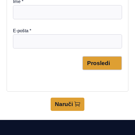
Ime
*
E-pošta
*
Prosledi
Naruči