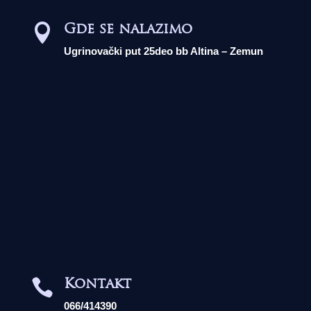
Gde se nalazimo

Ugrinovački put 25deo bb Altina – Zemun
Kontakt

066/414390