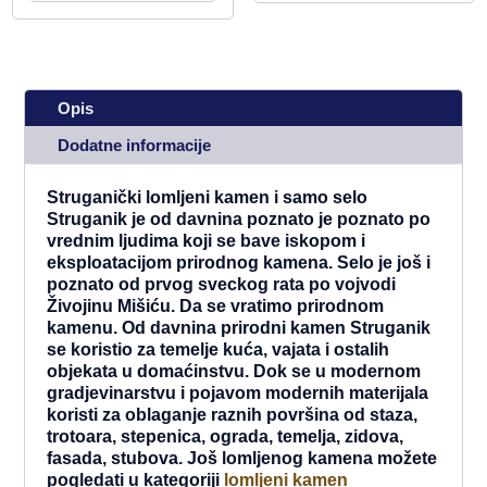
Opis
Dodatne informacije
Struganički lomljeni kamen i samo selo
Struganik je od davnina poznato je poznato po
vrednim ljudima koji se bave iskopom i
eksploatacijom prirodnog kamena. Selo je još i
poznato od prvog sveckog rata po vojvodi
Živojinu Mišiću. Da se vratimo prirodnom
kamenu. Od davnina prirodni kamen Struganik
se koristio za temelje kuća, vajata i ostalih
objekata u domaćinstvu. Dok se u modernom
gradjevinarstvu i pojavom modernih materijala
koristi za oblaganje raznih površina od staza,
trotoara, stepenica, ograda, temelja, zidova,
fasada, stubova. Još lomljenog kamena možete
pogledati u kategoriji
lomljeni kamen