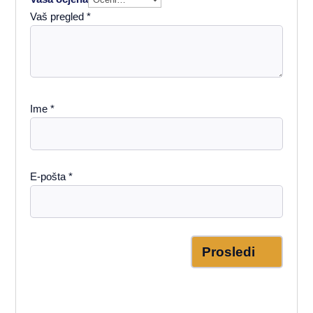
Vaš pregled
*
Ime
*
E-pošta
*
Prosledi