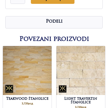
štanglice
količina
Podeli
Povezani proizvodi
Teakwood štanglice
Light travertin
štanglice
3,720
рсд
3,720
рсд