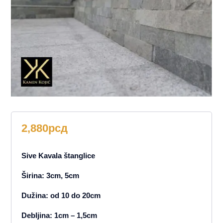
2,880
рсд
Sive Kavala štanglice
Širina: 3cm, 5cm
Dužina: od 10 do 20cm
Debljina: 1cm – 1,5cm