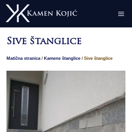
Sive štanglice
Matična stranica
/
Kamene štanglice
/ Sive štanglice