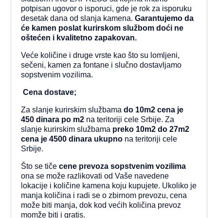
potpisan ugovor o isporuci, gde je rok za isporuku
desetak dana od slanja kamena.
Garantujemo da
će kamen poslat kurirskom službom doći ne
oštećen i kvalitetno zapakovan.
Veće količine i druge vrste kao što su lomljeni,
sečeni, kamen za fontane i slučno dostavljamo
sopstvenim vozilima.
Cena dostave;
Za slanje kurirskim službama
do 10m2 cena je
450 dinara po m2
na teritoriji cele Srbije. Za
slanje kurirskim službama
preko 10m2 do 27m2
cena je 4500
dinara ukupno
na teritoriji cele
Srbije.
Što se tiče
cene prevoza sopstvenim vozilima
ona
se može razlikovati od Vaše navedene
lokacije i količine kamena koju kupujete. Ukoliko je
manja količina i radi se o zbirnom prevozu, cena
može biti manja, dok kod većih količina prevoz
momže biti i gratis.