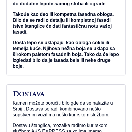
do dodatne lepote samog stuba ili ograde.
Takođe kao deo ili kompetna fasadna obloga.
Bilo da se radi o detalju ili kompletnoj fasadi
tsive štanglice će dati fantastičnu notu vašoj
fasadi.
Dosta lepo se uklapaju kao obloga cokle ili
temelja kuće. Njihova nežna boja se uklapa sa
širokom paletom fasadnih boja. Tako da će lepo
izgledati bilo da je fasada bela ili neke druge
boje.
Dostava
Kamen možete poručiti bilo gde da se nalazite u
Srbiji. Dostava se radi kombinovano nešto
sopstvenim vozilima nešto kurirskom službom.
Dostavu štanglica, mozaika radimo kurirskom
službom AKS EXPRESS sa kojima imamo