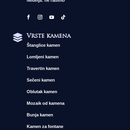
Nedelja: ne radimo
Vrste kamena

Štanglice kamen
Lomljeni kamen
Travertin kamen
Sečeni kamen
Oblutak kamen
Mozaik od kamena
Bunja kamen
Kamen za fontane