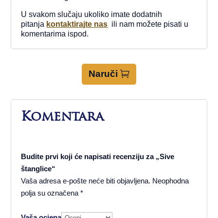
U svakom slučaju ukoliko imate dodatnih
pitanja
kontaktirajte nas
ili nam možete pisati u
komentarima ispod.
Naruči
Komentara
Budite prvi koji će napisati recenziju za „Sive
štanglice“
Vaša adresa e-pošte neće biti objavljena.
Neophodna
polja su označena
*
Vaša ocjena