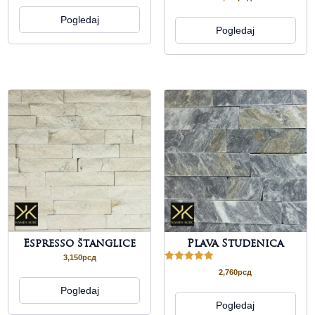
Pogledaj
Pogledaj
Espresso štanglice
Plava Studenica
3,150
рсд
Ocenjeno
2,760
рсд
sa
5.00
Pogledaj
od 5
Pogledaj