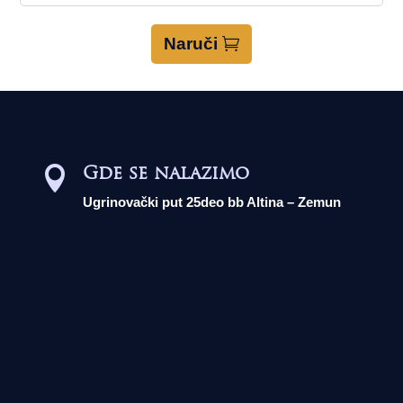
Naruči
Gde se nalazimo

Ugrinovački put 25deo bb Altina – Zemun