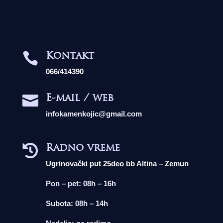
Kontakt

066/414390
E-mail / web

infokamenkojic@gmail.com
Radno vreme

Ugrinovački put 25deo bb Altina – Zemun
Pon – pet: 08h – 16h
Subota: 08h – 14h