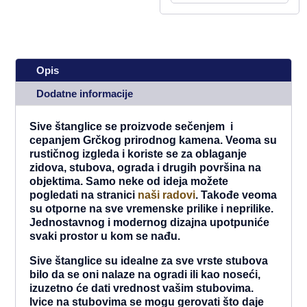
Opis
Dodatne informacije
Sive štanglice se proizvode sečenjem i
cepanjem Grčkog prirodnog kamena. Veoma su
rustičnog izgleda i koriste se za oblaganje
zidova, stubova, ograda i drugih površina na
objektima. Samo neke od ideja možete
pogledati na stranici
naši radovi
. Takođe veoma
su otporne na sve vremenske prilike i neprilike.
Jednostavnog i modernog dizajna upotpuniće
svaki prostor u kom se nađu.
Sive štanglice su idealne za sve vrste stubova
bilo da se oni nalaze na ogradi ili kao noseći,
izuzetno će dati vrednost vašim stubovima.
Ivice na stubovima se mogu gerovati što daje