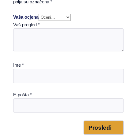
polja su označena
*
Vaša ocjena
Vaš pregled
*
Ime
*
E-pošta
*
Prosledi