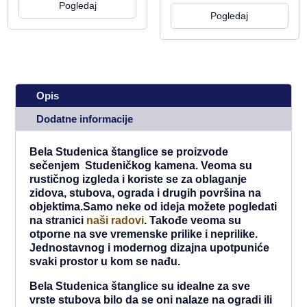
Pogledaj
Pogledaj
Opis
Dodatne informacije
Bela Studenica štanglice se proizvode
sečenjem Studeničkog kamena. Veoma su
rustičnog izgleda i koriste se za oblaganje
zidova, stubova, ograda i drugih površina na
objektima.Samo neke od ideja možete pogledati
na stranici
naši radovi
. Takođe veoma su
otporne na sve vremenske prilike i neprilike.
Jednostavnog i modernog dizajna upotpuniće
svaki prostor u kom se nađu.
Bela Studenica štanglice su idealne za sve
vrste stubova bilo da se oni nalaze na ogradi ili