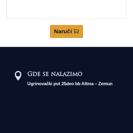
Naruči
Gde se nalazimo

Ugrinovački put 25deo bb Altina – Zemun