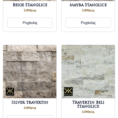
Beige štanglice
Mayra štanglice
3,950
рсд
3,900
рсд
Pogledaj
Pogledaj
Silver travertin
Travertin Beli
štanglice
3,950
рсд
3,500
рсд