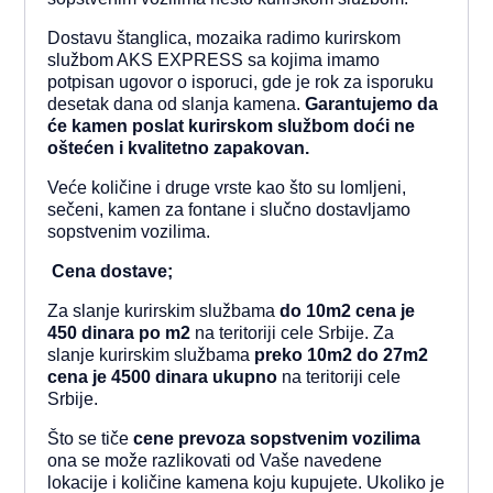
Dostavu štanglica, mozaika radimo kurirskom
službom AKS EXPRESS sa kojima imamo
potpisan ugovor o isporuci, gde je rok za isporuku
desetak dana od slanja kamena.
Garantujemo da
će kamen poslat kurirskom službom doći ne
oštećen i kvalitetno zapakovan.
Veće količine i druge vrste kao što su lomljeni,
sečeni, kamen za fontane i slučno dostavljamo
sopstvenim vozilima.
Cena dostave;
Za slanje kurirskim službama
do 10m2 cena je
450 dinara po m2
na teritoriji cele Srbije. Za
slanje kurirskim službama
preko 10m2 do 27m2
cena je 4500
dinara ukupno
na teritoriji cele
Srbije.
Što se tiče
cene prevoza sopstvenim vozilima
ona
se može razlikovati od Vaše navedene
lokacije i količine kamena koju kupujete. Ukoliko je