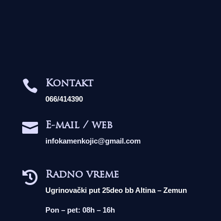
Kontakt

066/414390
E-mail / web

infokamenkojic@gmail.com
Radno vreme

Ugrinovački put 25deo bb Altina – Zemun
Pon – pet: 08h – 16h