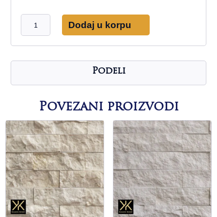
Bela
Dodaj u korpu
studenica
štanglice
količina
Podeli
Povezani proizvodi