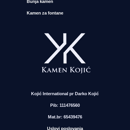
Bunja kamen
Kamen za fontane
Kojić International pr Darko Kojić
Pib: 111476560
Mat.br: 65439476
Uslovi poslovanja