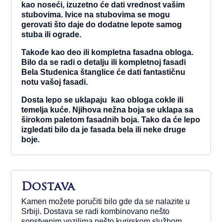
kao noseći, izuzetno će dati vrednost vašim
stubovima. Ivice na stubovima se mogu
gerovati što daje do dodatne lepote samog
stuba ili ograde.
Takođe kao deo ili kompletna fasadna obloga.
Bilo da se radi o detalju ili kompletnoj fasadi
Bela Studenica štanglice će dati fantastičnu
notu vašoj fasadi.
Dosta lepo se uklapaju kao obloga cokle ili
temelja kuće. Njihova nežna boja se uklapa sa
širokom paletom fasadnih boja. Tako da će lepo
izgledati bilo da je fasada bela ili neke druge
boje.
Dostava
Kamen možete poručiti bilo gde da se nalazite u
Srbiji. Dostava se radi kombinovano nešto
sopstvenim vozilima nešto kurirskom službom.