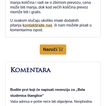
manja količina i radi se o zbirnom prevozu, cena
može biti manja, dok kod većih količina prevoz
momže biti i gratis.
U svakom slučaju ukoliko imate dodatnih
pitanja
kontaktirajte nas
ili nam možete pisati u
komentarima ispod.
Naruči
Komentara
Budite prvi koji će napisati recenziju za „Bela
studenica štanglice“
Vaša adresa e-pošte neće biti objavljena.
Neophodna