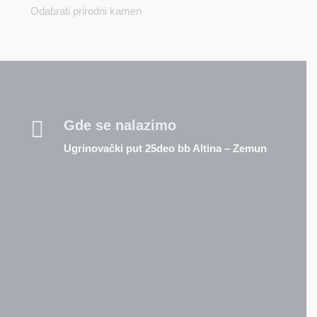
Odabrati prirodni kamen

Gde se nalazimo
Ugrinovački put 25deo bb Altina – Zemun