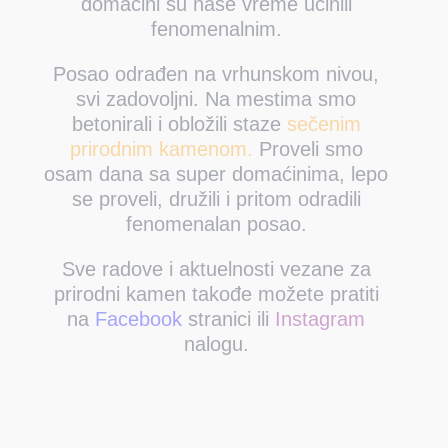
domaćini su naše vreme učinili
fenomenalnim.
Posao odrađen na vrhunskom nivou,
svi zadovoljni. Na mestima smo
betonirali i obložili staze
sečenim
prirodnim kamenom.
Proveli smo
osam dana sa super domaćinima, lepo
se proveli, družili i pritom odradili
fenomenalan posao.
Sve radove i aktuelnosti vezane za
prirodni kamen takođe možete pratiti
na
Facebook
stranici ili
Instagram
nalogu.