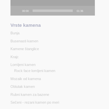
00:00
01:36
Vrste kamena
Bunja
Busenasti kamen
Kamene štanglice
Krajc
Lomljeni kamen
Rock face lomljeni kamen
Mozaik od kamena
Oblutak kamen
Rubni kamen za bazene
Sečeni - rezani kamen po meri