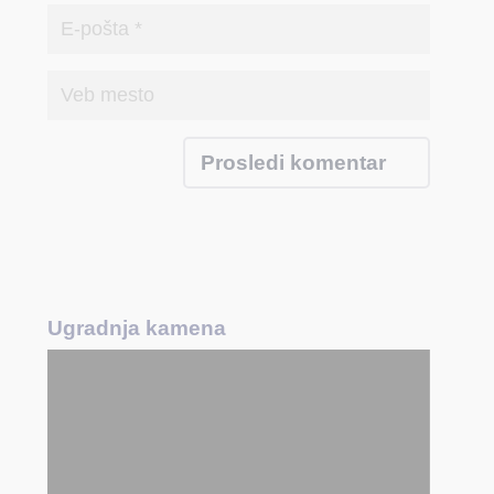
Ugradnja kamena
Pregledač
video
zapisa