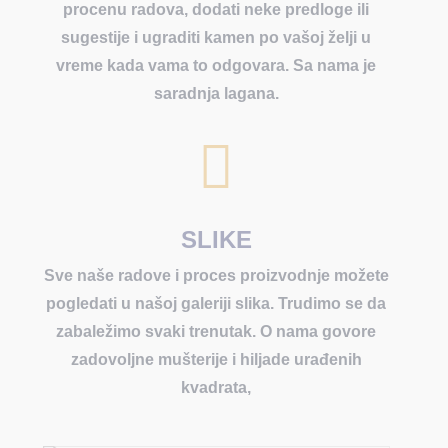
procenu radova, dodati neke predloge ili
sugestije i ugraditi kamen po vašoj želji u
vreme kada vama to odgovara. Sa nama je
saradnja lagana.

SLIKE
Sve naše radove i proces proizvodnje možete
pogledati u našoj galeriji slika. Trudimo se da
zabaležimo svaki trenutak. O nama govore
zadovoljne mušterije i hiljade urađenih
kvadrata,