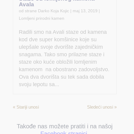
Avala
od strane
Darko Koja Kojic
|
maj 13, 2019
|
Lomljeni prirodni kamen
Radili smo na Avali staze od kamena
kod dve super komšinice koje su
ulepšale svoje dvorište zajedničkim
snagama. Tako smo prilazne staze i
staze oko kuće obložili lomljenim
kamenom na obostrano zadovoljstvo.
Ova dva dvorišta su tek sada dobila
svoju lepotu sa...
« Stariji unosi
Sledeći unosi »
Takođe nas možete pratiti i na našoj
Facebook stranici.