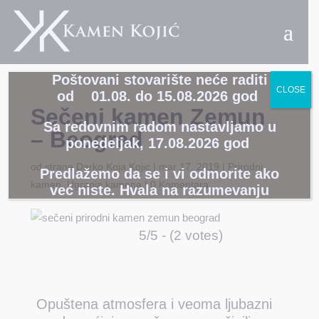
Poštovani stovarište neće raditi
CLOSE
od
01
.08. do 15.08.2026 god
Sečeni kamen Zemun
Sa redovnim radom nastavljamo u
– Beograd
ponedeljak,
17.08.2026 god
od strane
Darko Koja Kojic
|
mar 17, 2019
|
Prirodni
Predlažemo da se i vi odmorite ako
kamen
,
Ugranja kamena
|
0 Komentara
već niste. Hvala na razumevanju
5/5 - (2 votes)
Opuštena atmosfera i veoma ljubazni