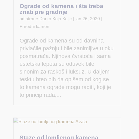
Ograde od kamena i šta treba
znati pre gradnje
od strane
Darko Koja Kojic
|
jan 26, 2020
|
Prirodni kamen
Ograde od kamena su od davnina
privlačile pažnju i bile zanimljive u oku
posmatrača. Njihova čvrstoća i sama
estetska lepota su oduvek bile
sinonim za raskoš i luksuz. U daljem
tesktu hteo bih da opišem od kog se
to kamena ograde mogu raditi, koji je
to princip rada,...
Staze od lomljenog kamena