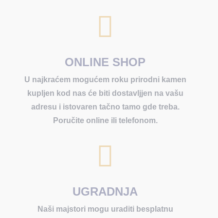

ONLINE SHOP
U najkraćem mogućem roku prirodni kamen
kupljen kod nas će biti dostavljjen na vašu
adresu i istovaren tačno tamo gde treba.
Poručite online ili telefonom.

UGRADNJA
Naši majstori mogu uraditi besplatnu