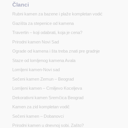
Članci
Rubni kamen za bazene i plaže kompletan vodić
Gazišta za stepenice od kamena
Travertin – koji odabrati, koja je cena?
Prirodni kamen Novi Sad
Ograde od kamena i šta treba znati pre gradnje
Staze od lomljenog kamena Avala
Lomljeni kamen-Novi sad
Sečeni kamen Zemun – Beograd
Lomljeni kamen – Crniljevo Koceljeva
Dekorativni kamen Sremčica Beograd
Kamen za zid kompletan vodič
Sečeni kamen – Dobanovci
Prirodni kamen u dnevnoj sobi. Zašto?